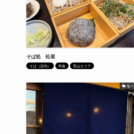
そば処 松屋
そば（店内）
和食
里山エリア
食べ