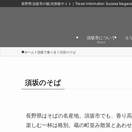
長野県須坂市の観光情報サイト｜Travel Information Suzaka Nagan
須坂市について
エ
About
ホーム
須坂で食べる
須坂のそば
須坂のそば
長野県はそばの名産地。須坂市でも、香り高
楽しむ一杯は格別。蔵の町並み散策とあわせ