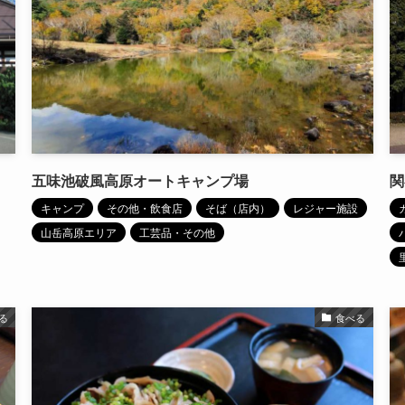
五味池破風高原オートキャンプ場
関
キャンプ
その他・飲食店
そば（店内）
レジャー施設
山岳高原エリア
工芸品・その他
る
食べる