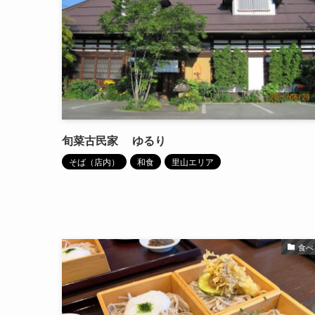
旬菜古民家 ゆるり
そば（店内）
和食
里山エリア
食べ