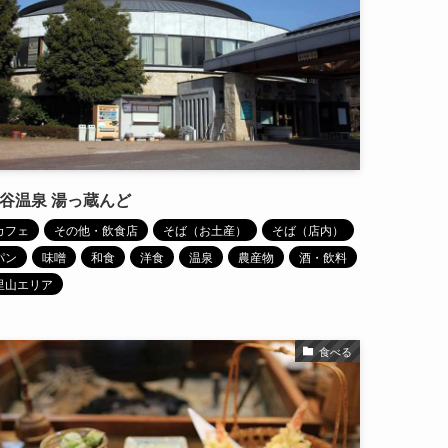
谷温泉 湯っ蔵んど
カフェ
その他・飲食店
そば（お土産）
そば（店内）
パン
味噌
和食
洋食
温泉
農産物
酒・飲料
里山エリア
食べる