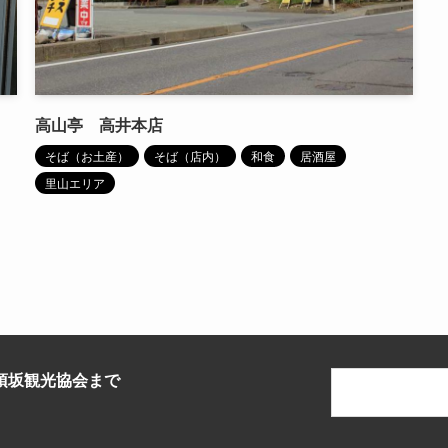
高山亭 高井本店
そば（お土産）
そば（店内）
和食
居酒屋
里山エリア
須坂観光協会まで
。