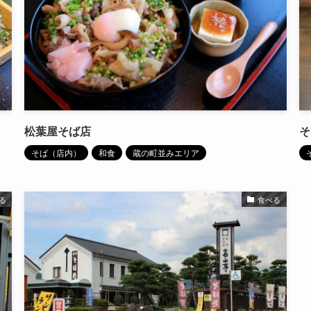
松葉屋そば店
そ
そば（店内）
和食
蔵の町並みエリア
る
食べる