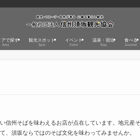
o
リアで探す
観光スポット
イベント
温泉・宿泊
食べる
Area
Spot
Event
Stay
Gourmet
い信州そばを味わえるお店が点在しています。地元産
て、須坂ならではのそば文化を味わってみませんか。