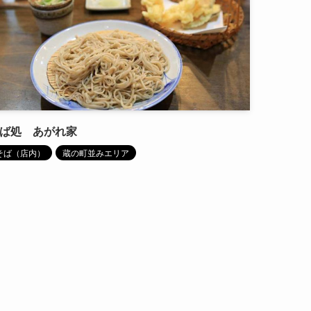
ば処 あがれ家
そば（店内）
蔵の町並みエリア