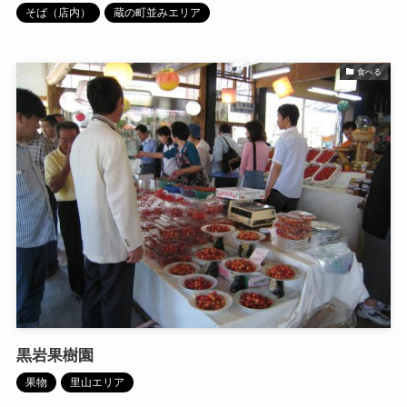
そば（店内）
蔵の町並みエリア
食べる
黒岩果樹園
果物
里山エリア