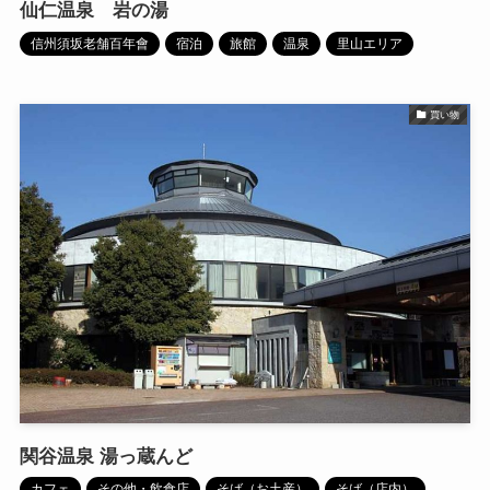
仙仁温泉 岩の湯
信州須坂老舗百年會
宿泊
旅館
温泉
里山エリア
買い物
関谷温泉 湯っ蔵んど
カフェ
その他・飲食店
そば（お土産）
そば（店内）