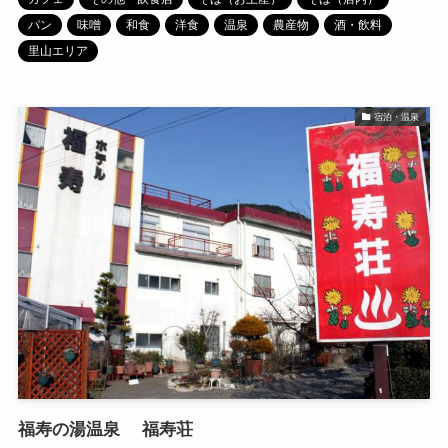
パン
味噌
和食
洋食
温泉
農産物
酒・飲料
里山エリア
宿泊・温泉
福寿の湯温泉 福寿荘