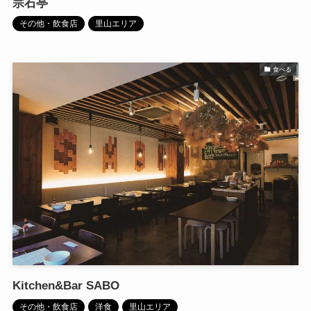
宗石亭
その他・飲食店
里山エリア
食べる
Kitchen&Bar SABO
その他・飲食店
洋食
里山エリア