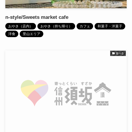
n-style/Sweets market cafe
おやき（店内）
おやき（持ち帰り）
カフェ
和菓子・洋菓子
洋食
里山エリア
食べる