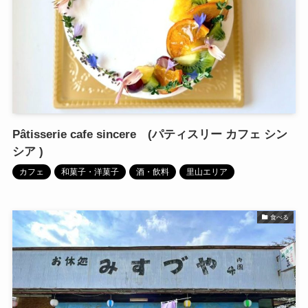
Pâtisserie cafe sincere (パティスリー カフェ シン
シア )
カフェ
和菓子・洋菓子
酒・飲料
里山エリア
食べる